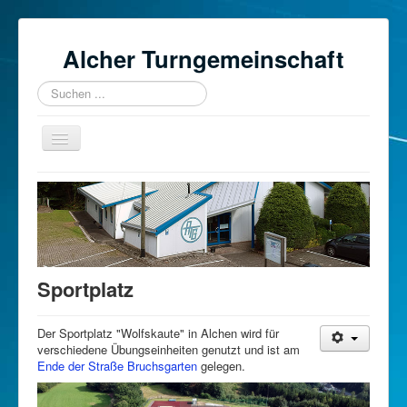
Alcher Turngemeinschaft
Suchen
...
Toggle
Navigation
Start
Über uns
Sportarten
Kursplan
Sportplatz
Sportstätten
Der Sportplatz "Wolfskaute" in Alchen wird für
Mitglied werden
verschiedene Übungseinheiten genutzt und ist am
Ende der Straße Bruchsgarten
gelegen.